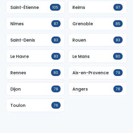
Saint-Étienne
Reims
105
97
Nîmes
Grenoble
87
85
Saint-Denis
Rouen
83
83
Le Havre
Le Mans
83
80
Rennes
Aix-en-Provence
80
79
Dijon
Angers
78
76
Toulon
76