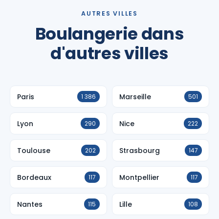
AUTRES VILLES
Boulangerie dans
d'autres villes
Paris
Marseille
1 386
501
Lyon
Nice
290
222
Toulouse
Strasbourg
202
147
Bordeaux
Montpellier
117
117
Nantes
Lille
115
108