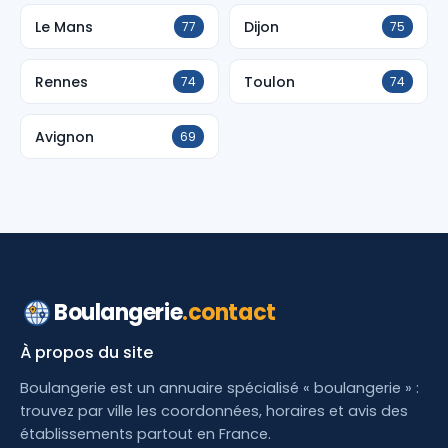
Le Mans
Dijon
77
75
Rennes
Toulon
74
74
Avignon
69
Boulangerie
.contact
À propos du site
Boulangerie est un annuaire spécialisé « boulangerie » :
trouvez par ville les coordonnées, horaires et avis des
établissements partout en France.