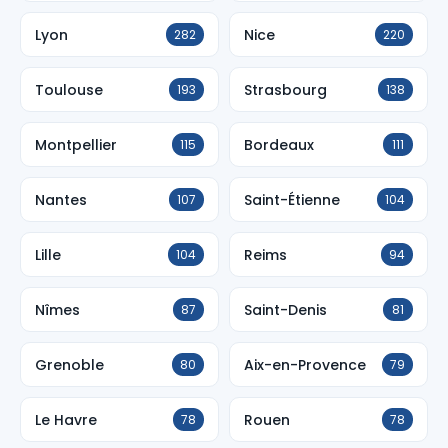
Lyon
Nice
282
220
Toulouse
Strasbourg
193
138
Montpellier
Bordeaux
115
111
Nantes
Saint-Étienne
107
104
Lille
Reims
104
94
Nîmes
Saint-Denis
87
81
Grenoble
Aix-en-Provence
80
79
Le Havre
Rouen
78
78