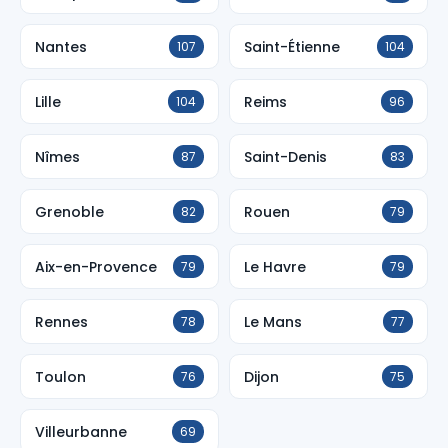
Nantes
Saint-Étienne
107
104
Lille
Reims
104
96
Nîmes
Saint-Denis
87
83
Grenoble
Rouen
82
79
Aix-en-Provence
Le Havre
79
79
Rennes
Le Mans
78
77
Toulon
Dijon
76
75
Villeurbanne
69