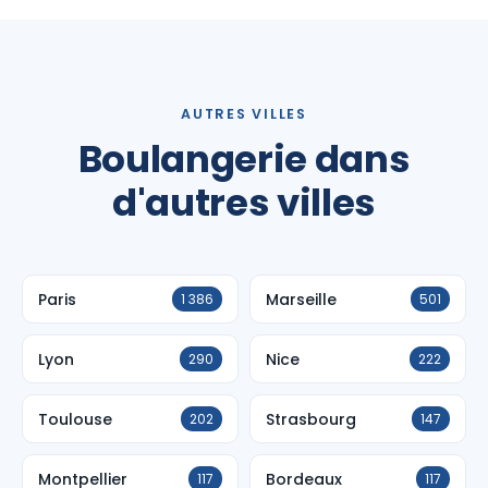
AUTRES VILLES
Boulangerie dans
d'autres villes
Paris
Marseille
1 386
501
Lyon
Nice
290
222
Toulouse
Strasbourg
202
147
Montpellier
Bordeaux
117
117