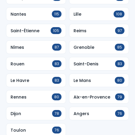
Nantes
Lille
115
108
Saint-Étienne
Reims
105
97
Nîmes
Grenoble
87
85
Rouen
Saint-Denis
83
83
Le Havre
Le Mans
83
80
Rennes
Aix-en-Provence
80
79
Dijon
Angers
78
76
Toulon
76