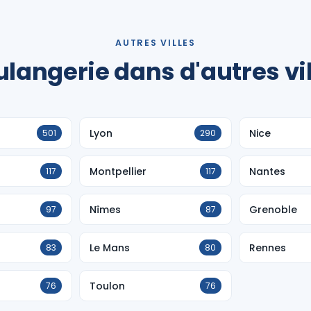
AUTRES VILLES
langerie dans d'autres vi
Lyon
Nice
501
290
Montpellier
Nantes
117
117
Nîmes
Grenoble
97
87
Le Mans
Rennes
83
80
Toulon
76
76