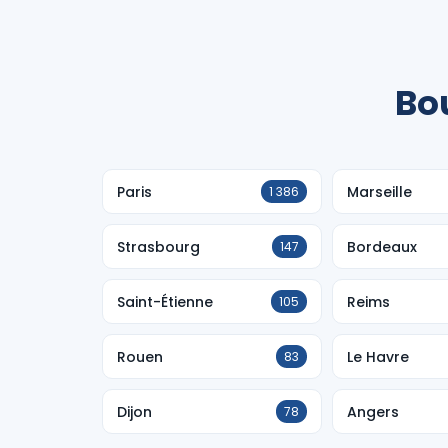
Bou
Paris
Marseille
1 386
Strasbourg
Bordeaux
147
Saint-Étienne
Reims
105
Rouen
Le Havre
83
Dijon
Angers
78