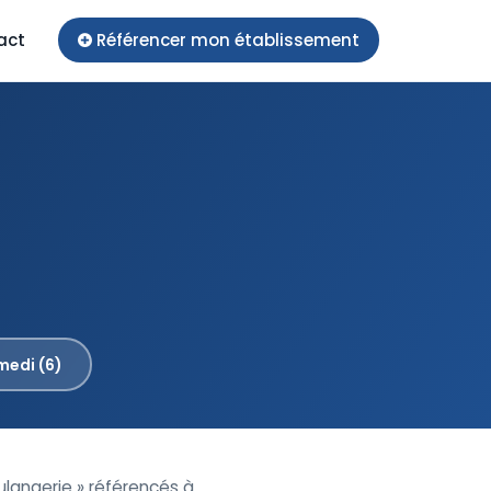
act
Référencer mon établissement
medi (6)
ulangerie » référencés à