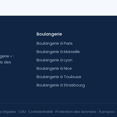
Boulangerie
Boulangerie à Paris
Boulangerie à Marseille
erie » :
Boulangerie à Lyon
is des
Boulangerie à Nice
Boulangerie à Toulouse
Boulangerie à Strasbourg
s légales
·
CGU
·
Confidentialité
·
Protection des données
·
À propos
·