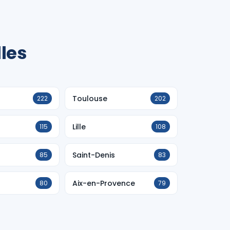
lles
Toulouse
222
202
Lille
115
108
Saint-Denis
85
83
Aix-en-Provence
80
79