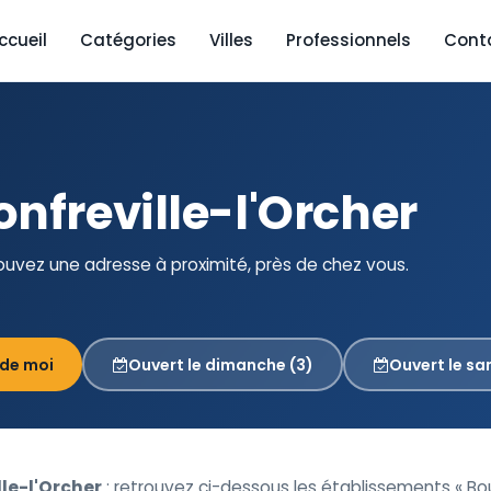
ccueil
Catégories
Villes
Professionnels
Cont
nfreville-l'Orcher
rouvez une adresse à proximité, près de chez vous.
 de moi
Ouvert le dimanche (3)
Ouvert le sa
le-l'Orcher
: retrouvez ci-dessous les établissements « Bo