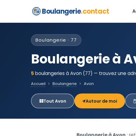
Boulangerie
.contact
A
Boulangerie · 77
Boulangerie à 
5
boulangeries à Avon (77) — trouvez une adre
Accueil
Boulangerie
Avon
Tout Avon
Autour de moi
Boulangerie à Avon
: re