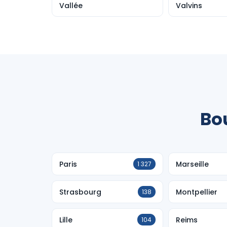
Vallée
Valvins
Bou
Paris
Marseille
1 327
Strasbourg
Montpellier
138
Lille
Reims
104