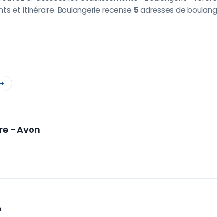
ents et itinéraire. Boulangerie recense
5
adresses de boulange
 +
re - Avon
e