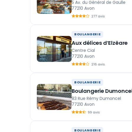
5 Av. du Général de Gaulle
77210 Avon
277 avis
BOULANGERIE
Aux délices d’Elzëare
Centre Cial
77210 Avon
216 avis
BOULANGERIE
Boulangerie Dumonce
83 Rue Rémy Dumoncel
77210 Avon
99 avis
BOULANGERIE