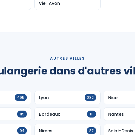
Vieil Avon
AUTRES VILLES
langerie dans d'autres vi
Lyon
Nice
495
282
Bordeaux
Nantes
115
111
Nîmes
Saint-Denis
94
87