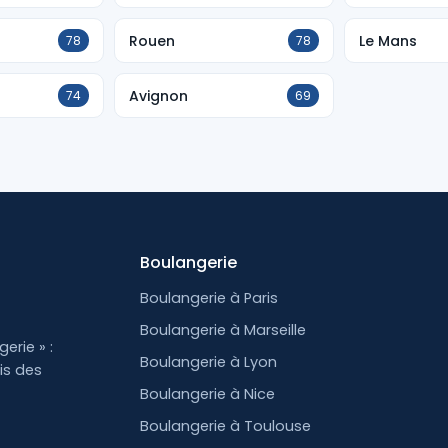
Rouen
Le Mans
78
78
Avignon
74
69
Boulangerie
Boulangerie à Paris
Boulangerie à Marseille
erie » :
Boulangerie à Lyon
is des
Boulangerie à Nice
Boulangerie à Toulouse