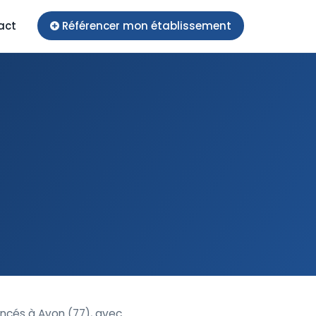
act
Référencer mon établissement
encés à Avon (77), avec