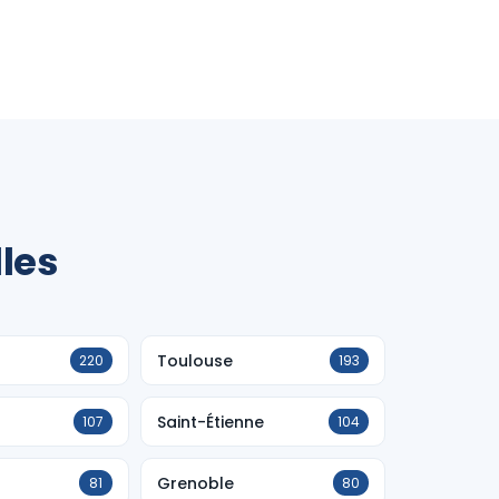
lles
Toulouse
220
193
Saint-Étienne
107
104
Grenoble
81
80