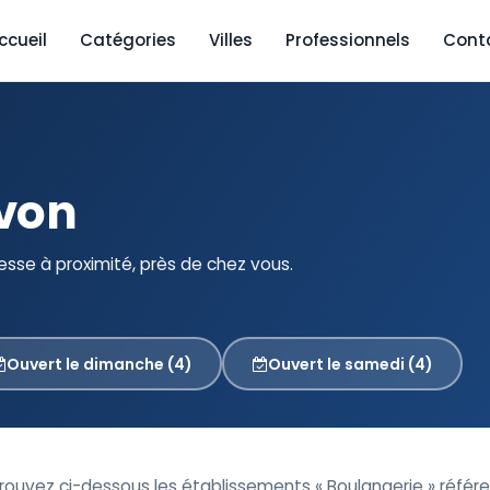
ccueil
Catégories
Villes
Professionnels
Cont
Avon
sse à proximité, près de chez vous.
Ouvert le dimanche (4)
Ouvert le samedi (4)
trouvez ci-dessous les établissements « Boulangerie » référ