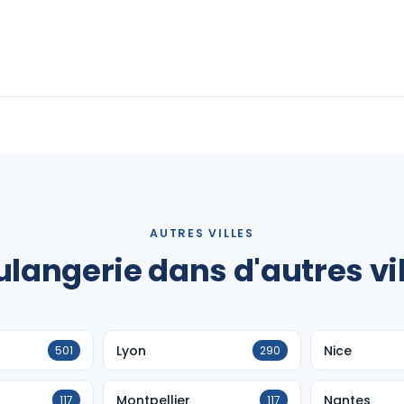
AUTRES VILLES
langerie dans d'autres vi
Lyon
Nice
501
290
Montpellier
Nantes
117
117