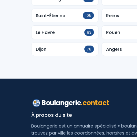
Saint-Étienne
Reims
105
Le Havre
Rouen
83
Dijon
Angers
78
Boulangerie
.contact
À propos du site
Boulangerie est un annuaire spécialisé « boulang
trouvez par ville les coordonnées, horaires et av