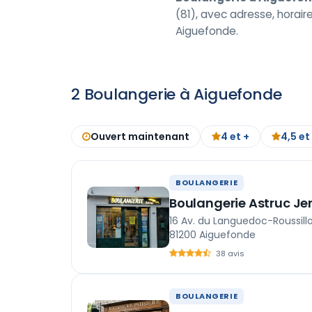
(81), avec adresse, horaire
Aiguefonde.
2 Boulangerie à Aiguefonde
Ouvert maintenant
4 et +
4,5 et
BOULANGERIE
Boulangerie Astruc J
16 Av. du Languedoc-Roussill
81200 Aiguefonde
38 avis
BOULANGERIE