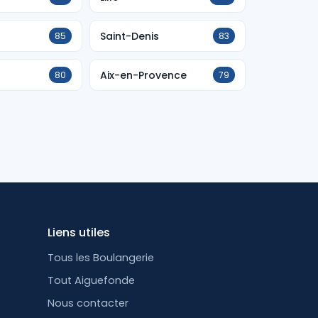
Saint-Denis
85
83
Aix-en-Provence
80
79
Liens utiles
Tous les Boulangerie
Tout Aiguefonde
Nous contacter