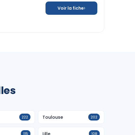
Voir la fiche
lles
Toulouse
222
202
Lille
115
108