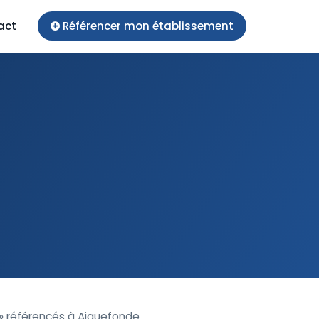
act
Référencer mon établissement
 » référencés à Aiguefonde