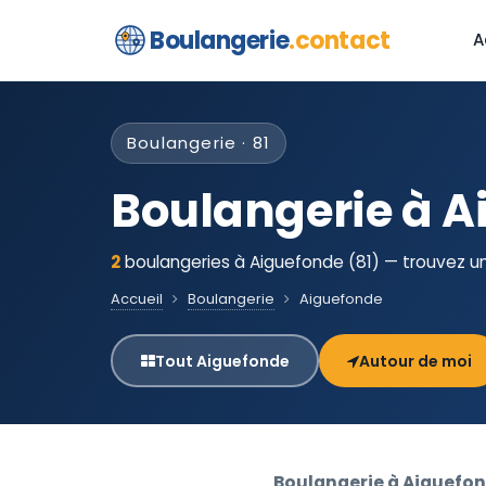
Boulangerie
.contact
A
Boulangerie · 81
Boulangerie à A
2
boulangeries à Aiguefonde (81) — trouvez un
Accueil
Boulangerie
Aiguefonde
Tout Aiguefonde
Autour de moi
Boulangerie à Aiguefo