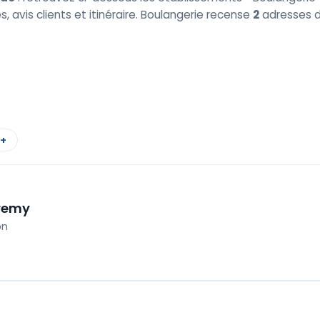
s, avis clients et itinéraire. Boulangerie recense
2
adresses d
 +
eremy
on