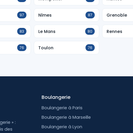
Nîmes
Grenoble
97
87
Le Mans
Rennes
83
80
Toulon
76
76
Boulangerie
Boulangerie à Paris
Boulangerie à Marseille
erie » :
Boulangerie à Lyon
is des