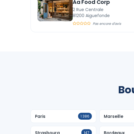
Aa Food Corp
2 Rue Centrale
81200 Aiguefonde
Pas encore d'avis
Bou
Paris
Marseille
1 386
Strasbourg
Bordeaux
147