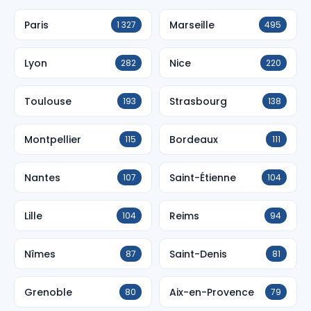
Paris
Marseille
1 327
495
Lyon
Nice
282
220
Toulouse
Strasbourg
193
138
Montpellier
Bordeaux
115
111
Nantes
Saint-Étienne
107
104
Lille
Reims
104
94
Nîmes
Saint-Denis
87
81
Grenoble
Aix-en-Provence
80
79