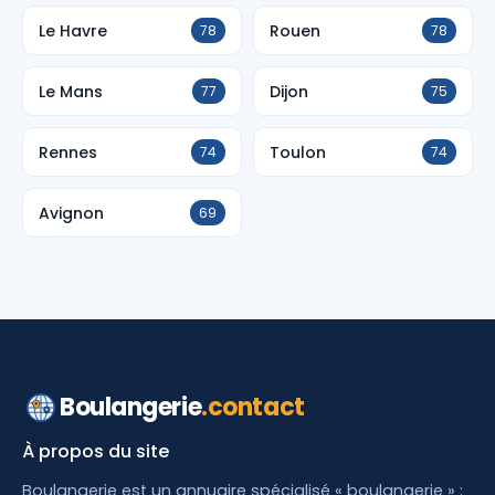
Le Havre
Rouen
78
78
Le Mans
Dijon
77
75
Rennes
Toulon
74
74
Avignon
69
Boulangerie
.contact
À propos du site
Boulangerie est un annuaire spécialisé « boulangerie » :