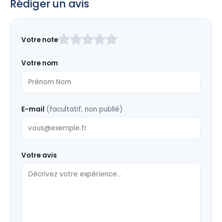
Rédiger un avis
Laissez
Votre note
ce
champ
Votre nom
vide
E-mail
(facultatif, non publié)
Votre avis