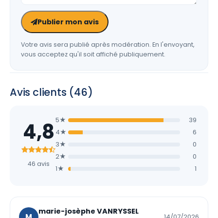
Publier mon avis
Votre avis sera publié après modération. En l'envoyant,
vous acceptez qu'il soit affiché publiquement.
Avis clients (46)
5★
39
4,8
4★
6
3★
0
2★
0
46 avis
1★
1
marie-josèphe VANRYSSEL
M
14/07/2026