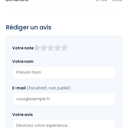
Rédiger un avis
Laissez
Votre note
ce
champ
Votre nom
vide
E-mail
(facultatif, non publié)
Votre avis