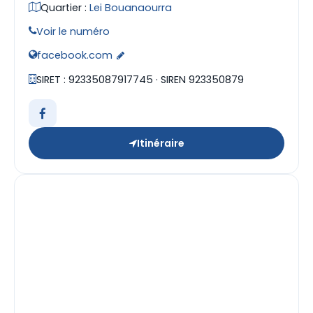
Quartier :
Lei Bouanaourra
Voir le numéro
facebook.com
SIRET : 92335087917745 · SIREN 923350879
Itinéraire