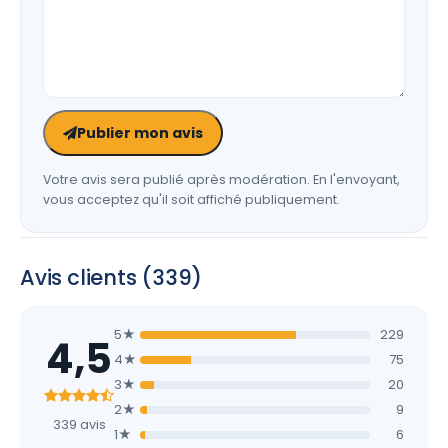
Publier mon avis
Votre avis sera publié après modération. En l'envoyant,
vous acceptez qu'il soit affiché publiquement.
Avis clients (339)
5★
229
4,5
4★
75
3★
20
2★
9
339 avis
1★
6