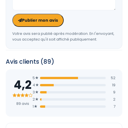
Publier mon avis
Votre avis sera publié après modération. En l'envoyant,
vous acceptez qu'il soit affiché publiquement.
Avis clients (89)
5★
52
4,2
4★
19
3★
9
2★
2
89 avis
1★
7