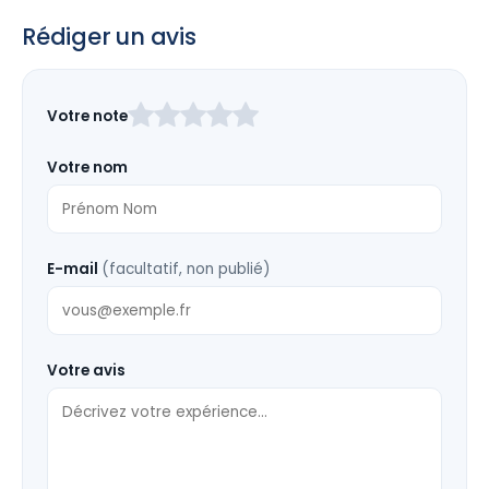
Rédiger un avis
Laissez
Votre note
ce
champ
Votre nom
vide
E-mail
(facultatif, non publié)
Votre avis