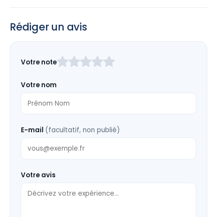
Rédiger un avis
Laissez
Votre note
ce
champ
Votre nom
vide
E-mail
(facultatif, non publié)
Votre avis