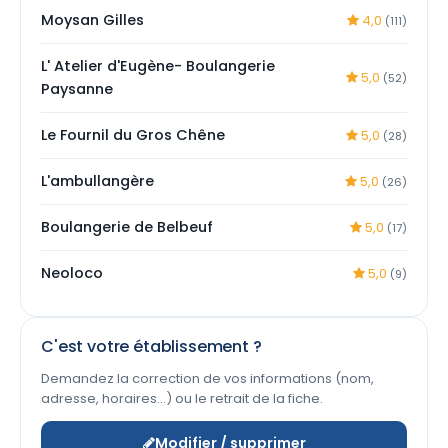
Moysan Gilles
4,0
(111)
L' Atelier d'Eugène- Boulangerie
5,0
(52)
Paysanne
Le Fournil du Gros Chêne
5,0
(28)
L'ambullangère
5,0
(26)
Boulangerie de Belbeuf
5,0
(17)
Neoloco
5,0
(9)
C'est votre établissement ?
Demandez la correction de vos informations (nom,
adresse, horaires…) ou le retrait de la fiche.
Modifier / supprimer