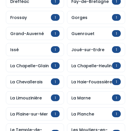
Drefféac
Fay-de-Bretagne
1
1
Frossay
Gorges
1
1
Grand-Auverné
Guenrouet
1
1
Issé
Joué-sur-Erdre
1
1
La Chapelle-Glain
La Chapelle-Heulin
1
1
La Chevallerais
La Haie-Fouassière
1
1
La Limouzinière
La Marne
1
1
La Plaine-sur-Mer
La Planche
1
1
Le Temple-de-
Les Moutiers-en-