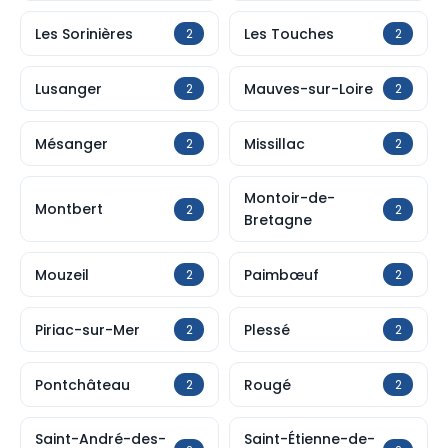
Les Sorinières
Les Touches
2
2
Lusanger
Mauves-sur-Loire
2
2
Mésanger
Missillac
2
2
Montoir-de-
Montbert
2
2
Bretagne
Mouzeil
Paimbœuf
2
2
Piriac-sur-Mer
Plessé
2
2
Pontchâteau
Rougé
2
2
Saint-André-des-
Saint-Étienne-de-