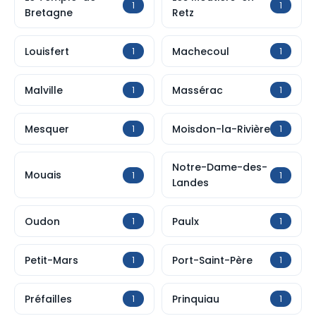
1
1
Bretagne
Retz
Louisfert
Machecoul
1
1
Malville
Massérac
1
1
Mesquer
Moisdon-la-Rivière
1
1
Notre-Dame-des-
Mouais
1
1
Landes
Oudon
Paulx
1
1
Petit-Mars
Port-Saint-Père
1
1
Préfailles
Prinquiau
1
1