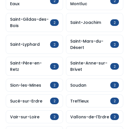
2
2
Eaux
Montluc
Saint-Gildas-des-
Saint-Joachim
2
2
Bois
Saint-Mars-du-
Saint-Lyphard
2
2
Désert
Saint-Père-en-
Sainte-Anne-sur-
2
2
Retz
Brivet
Sion-les-Mines
Soudan
2
2
Sucé-sur-Erdre
Treffieux
2
2
Vair-sur-Loire
Vallons-de-l'Erdre
2
2