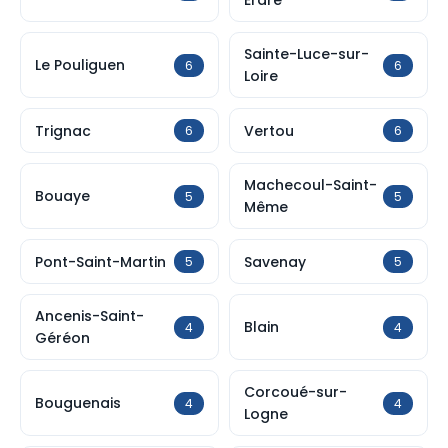
Erdre
Sainte-Luce-sur-
Le Pouliguen
6
6
Loire
Trignac
Vertou
6
6
Machecoul-Saint-
Bouaye
5
5
Même
Pont-Saint-Martin
Savenay
5
5
Ancenis-Saint-
Blain
4
4
Géréon
Corcoué-sur-
Bouguenais
4
4
Logne