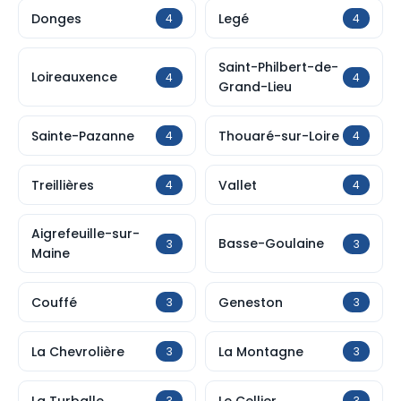
Donges
Legé
4
4
Saint-Philbert-de-
Loireauxence
4
4
Grand-Lieu
Sainte-Pazanne
Thouaré-sur-Loire
4
4
Treillières
Vallet
4
4
Aigrefeuille-sur-
Basse-Goulaine
3
3
Maine
Couffé
Geneston
3
3
La Chevrolière
La Montagne
3
3
La Turballe
Le Cellier
3
3