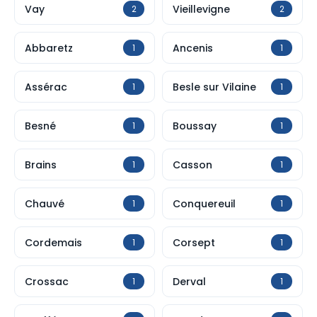
Vay
Vieillevigne
2
2
Abbaretz
Ancenis
1
1
Assérac
Besle sur Vilaine
1
1
Besné
Boussay
1
1
Brains
Casson
1
1
Chauvé
Conquereuil
1
1
Cordemais
Corsept
1
1
Crossac
Derval
1
1