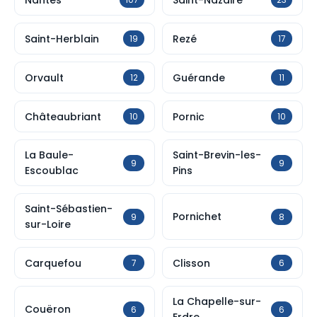
Saint-Herblain
Rezé
19
17
Orvault
Guérande
12
11
Châteaubriant
Pornic
10
10
La Baule-
Saint-Brevin-les-
9
9
Escoublac
Pins
Saint-Sébastien-
Pornichet
9
8
sur-Loire
Carquefou
Clisson
7
6
La Chapelle-sur-
Couëron
6
6