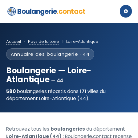
Boulangerie
.contact
Accueil
Pays de la Loire
Loire-Atlantique
Annuaire des boulangerie · 44
Boulangerie — Loire-
Atlantique
44
580
boulangeries répartis dans
171
villes du
département Loire-Atlantique (44).
Retrouvez tous les
boulangeries
du département
Loire-Atlantique (44)
: Boulangerie.contact recense