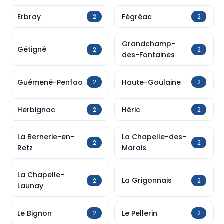
Erbray
Fégréac
2
2
Grandchamp-
Gétigné
2
2
des-Fontaines
Guémené-Penfao
Haute-Goulaine
2
2
Herbignac
Héric
2
2
La Bernerie-en-
La Chapelle-des-
2
2
Retz
Marais
La Chapelle-
La Grigonnais
2
2
Launay
Le Bignon
Le Pellerin
2
2