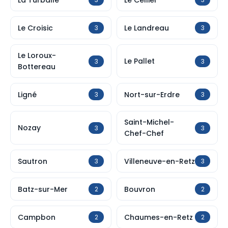
Le Croisic
Le Landreau
3
3
Le Loroux-
Le Pallet
3
3
Bottereau
Ligné
Nort-sur-Erdre
3
3
Saint-Michel-
Nozay
3
3
Chef-Chef
Sautron
Villeneuve-en-Retz
3
3
Batz-sur-Mer
Bouvron
2
2
Campbon
Chaumes-en-Retz
2
2