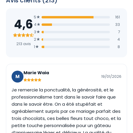
Avis clients (213)
5★
161
4,6
4★
33
3★
7
2★
4
213 avis
1★
8
Marie Waia
M
19/01/2026
Je remercie la ponctualité, la générosité, et le
professionnalisme tant dans le savoir faire que
dans le savoir être. On a été stupéfait et
agréablement surpris par ce mariage parfait des
trois chocolats, ces belles fleurs tout choco, et la
petite touche personnalisée pour un gâteau
d’anniversaire léger et délicieux. La qualité du