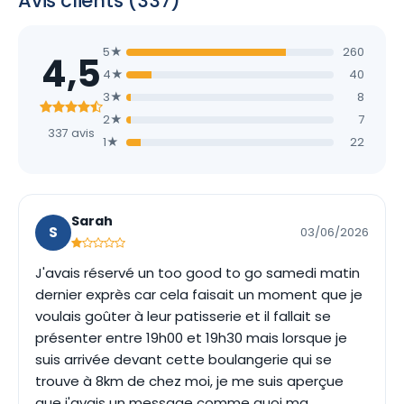
Avis clients (337)
5★
260
4,5
4★
40
3★
8
2★
7
337 avis
1★
22
Sarah
S
03/06/2026
J'avais réservé un too good to go samedi matin
dernier exprès car cela faisait un moment que je
voulais goûter à leur patisserie et il fallait se
présenter entre 19h00 et 19h30 mais lorsque je
suis arrivée devant cette boulangerie qui se
trouve à 8km de chez moi, je me suis aperçue
que j'avais un message comme quoi ma