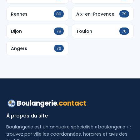
Rennes
Aix-en-Provence
80
79
Dijon
Toulon
78
76
Angers
76
Boulangerie
.contact
À propos du site
Boulangerie est un annuaire spécialisé « boulangerie » :
trouvez par ville les coordonnées, horaires et avis des