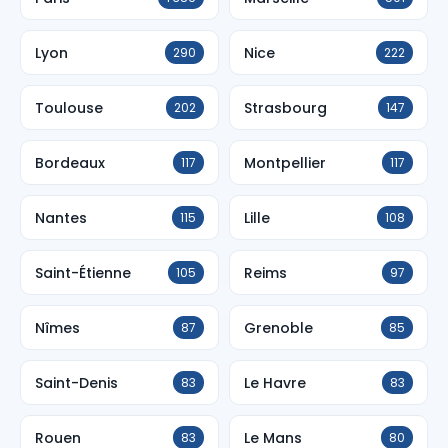
Lyon
Nice
290
222
Toulouse
Strasbourg
202
147
Bordeaux
Montpellier
117
117
Nantes
Lille
115
108
Saint-Étienne
Reims
105
97
Nîmes
Grenoble
87
85
Saint-Denis
Le Havre
83
83
Rouen
Le Mans
83
80