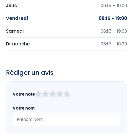
Jeudi
06:15 – 19:00
Vendredi
06:15 – 19:00
Samedi
06:15 – 19:00
Dimanche
06:15 – 18:30
Rédiger un avis
Laissez
Votre note
ce
champ
Votre nom
vide