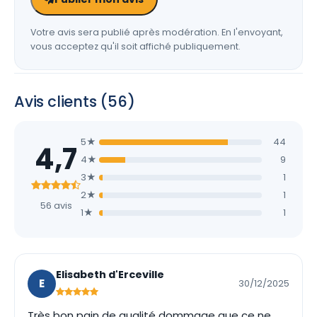
Votre avis sera publié après modération. En l'envoyant,
vous acceptez qu'il soit affiché publiquement.
Avis clients (56)
5★
44
4,7
4★
9
3★
1
2★
1
56 avis
1★
1
Elisabeth d'Erceville
E
30/12/2025
Très bon pain de qualité dommage que ce ne