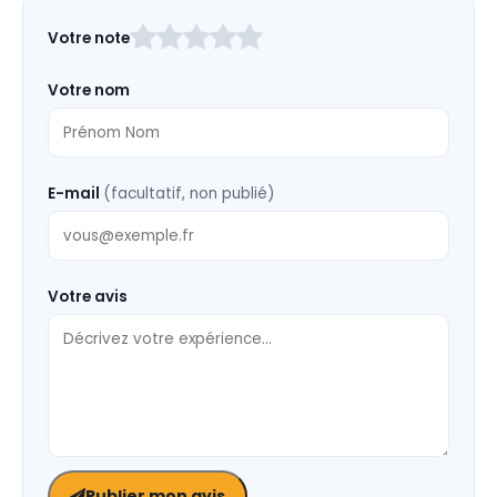
Laissez
Votre note
ce
champ
Votre nom
vide
E-mail
(facultatif, non publié)
Votre avis
Publier mon avis